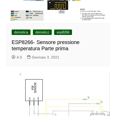
domotica
domoticz
esp8266
ESP8266- Sensore pressione
temperatura Parte prima
A S
Gennaio 3, 2021