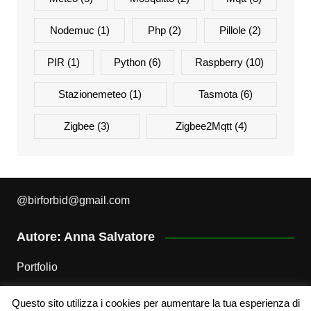
Nodemuc
(1)
Php
(2)
Pillole
(2)
PIR
(1)
Python
(6)
Raspberry
(10)
Stazionemeteo
(1)
Tasmota
(6)
Zigbee
(3)
Zigbee2Mqtt
(4)
@
birforbid@gmail.com
Autore: Anna Salvatore
Portfolio
Questo sito utilizza i cookies per aumentare la tua esperienza di
Attribuzione – Non Commerciale – Non opere derivate