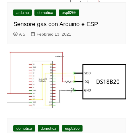
arduino
domotica
esp8266
Sensore gas con Arduino e ESP
A S
Febbraio 13, 2021
domotica
domoticz
esp8266