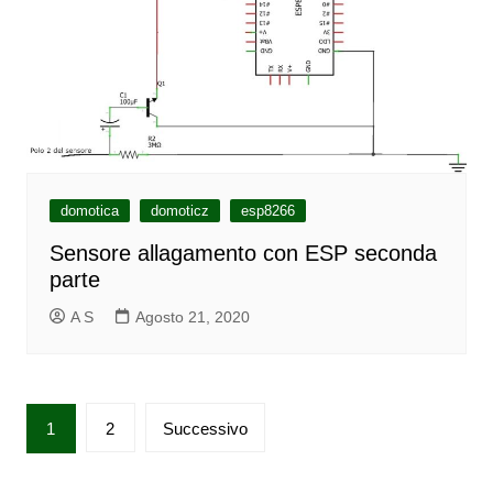
domotica
domoticz
esp8266
Sensore allagamento con ESP seconda
parte
A S
Agosto 21, 2020
Paginazione
1
2
Successivo
degli
articoli