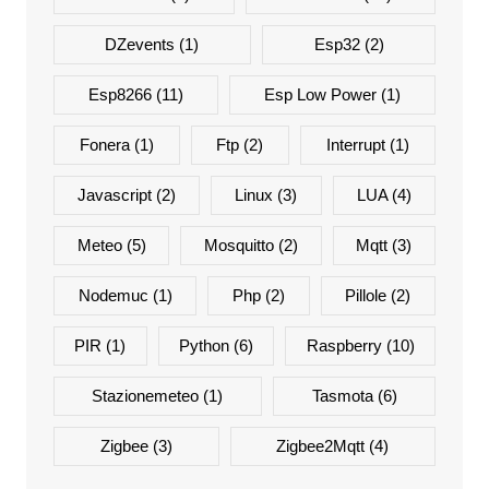
DZevents
(1)
Esp32
(2)
Esp8266
(11)
Esp Low Power
(1)
Fonera
(1)
Ftp
(2)
Interrupt
(1)
Javascript
(2)
Linux
(3)
LUA
(4)
Meteo
(5)
Mosquitto
(2)
Mqtt
(3)
Nodemuc
(1)
Php
(2)
Pillole
(2)
PIR
(1)
Python
(6)
Raspberry
(10)
Stazionemeteo
(1)
Tasmota
(6)
Zigbee
(3)
Zigbee2Mqtt
(4)