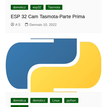
domoticz
esp32
Tasmota
ESP 32 Cam Tasmota-Parte Prima
A S
Gennaio 10, 2022
domotica
domoticz
Linux
python