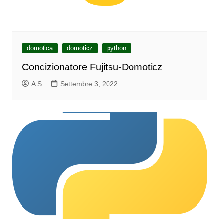
domotica
domoticz
python
Condizionatore Fujitsu-Domoticz
A S
Settembre 3, 2022