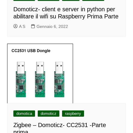
Domoticz- client e server in python per
abilitare il wifi su Raspberry Prima Parte
A S
Gennaio 6, 2022
domotica
domoticz
raspberry
Zigbee – Domoticz- CC2531 -Parte
prima