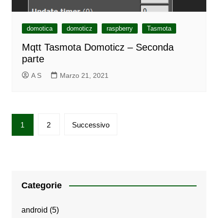
domotica
domoticz
raspberry
Tasmota
Mqtt Tasmota Domoticz – Seconda
parte
A S
Marzo 21, 2021
Paginazione
1
2
Successivo
degli
articoli
Categorie
android
(5)