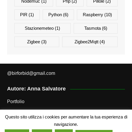
Nodemuc
(1)
Php
(2)
Pillole
(2)
PIR
(1)
Python
(6)
Raspberry
(10)
Stazionemeteo
(1)
Tasmota
(6)
Zigbee
(3)
Zigbee2Mqtt
(4)
@
birforbid@gmail.com
Autore: Anna Salvatore
Portfolio
Questo sito utilizza i cookies per aumentare la tua esperienza di
Attribuzione – Non Commerciale – Non opere derivate
navigazione.
3.0 Italia