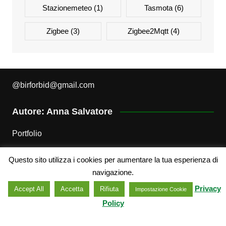
Stazionemeteo
(1)
Tasmota
(6)
Zigbee
(3)
Zigbee2Mqtt
(4)
@
birforbid@gmail.com
Autore: Anna Salvatore
Portfolio
Questo sito utilizza i cookies per aumentare la tua esperienza di
Attribuzione – Non Commerciale – Non opere derivate
navigazione.
3.0 Italia
Privacy
Accept All
Accetta
Rifiuta
Impostazione Cookie
Policy