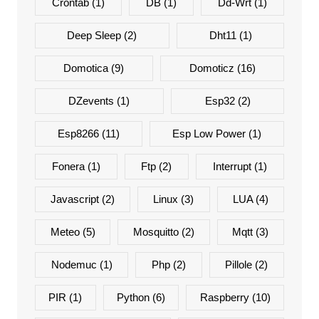
Crontab
(1)
DB
(1)
Dd-Wrt
(1)
Deep Sleep
(2)
Dht11
(1)
Domotica
(9)
Domoticz
(16)
DZevents
(1)
Esp32
(2)
Esp8266
(11)
Esp Low Power
(1)
Fonera
(1)
Ftp
(2)
Interrupt
(1)
Javascript
(2)
Linux
(3)
LUA
(4)
Meteo
(5)
Mosquitto
(2)
Mqtt
(3)
Nodemuc
(1)
Php
(2)
Pillole
(2)
PIR
(1)
Python
(6)
Raspberry
(10)