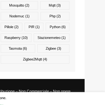
Mosquitto
(2)
Mqtt
(3)
Nodemuc
(1)
Php
(2)
Pillole
(2)
PIR
(1)
Python
(6)
Raspberry
(10)
Stazionemeteo
(1)
Tasmota
(6)
Zigbee
(3)
Zigbee2Mqtt
(4)
tribuzione – Non Commerciale – Non opere
ivate 3.0 Italia
ione.