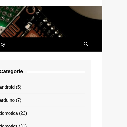
icy
Categorie
android
(5)
arduino
(7)
domotica
(23)
domoticz
(31)