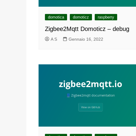
domotica
domoticz
raspberry
Zigbee2Mqtt Domoticz – debug
A S
Gennaio 16, 2022