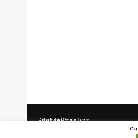
@
birforbid@gmail.com
Ques