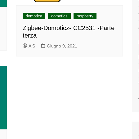
domotica
domoticz
raspberry
Zigbee-Domoticz- CC2531 -Parte
terza
A S
Giugno 9, 2021