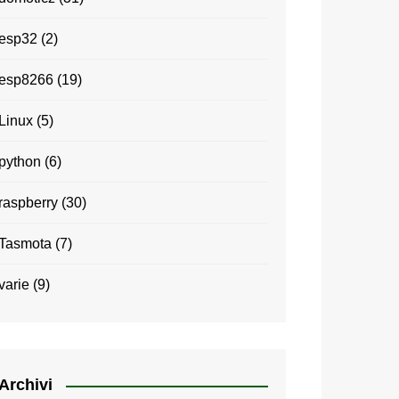
esp32
(2)
esp8266
(19)
Linux
(5)
python
(6)
raspberry
(30)
Tasmota
(7)
varie
(9)
Archivi