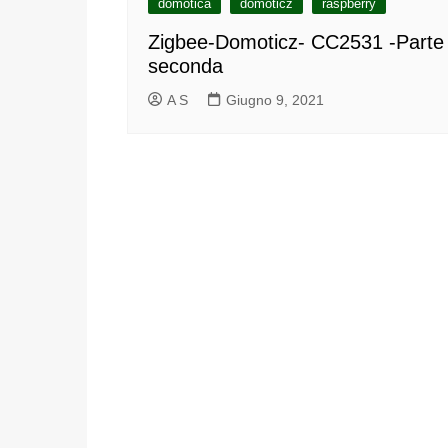
domotica
domoticz
raspberry
Zigbee-Domoticz- CC2531 -Parte
seconda
A S
Giugno 9, 2021