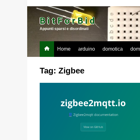
Salta
al
B i t F o r B i d
contenuto
Appunti sparsi e disordinati
Home
arduino
domotica
dom
Tag:
Zigbee