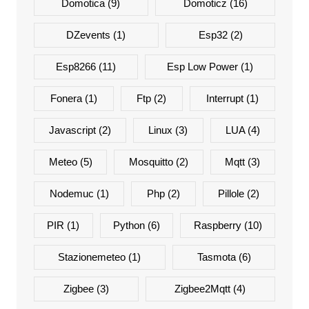
Domotica
(9)
Domoticz
(16)
DZevents
(1)
Esp32
(2)
Esp8266
(11)
Esp Low Power
(1)
Fonera
(1)
Ftp
(2)
Interrupt
(1)
Javascript
(2)
Linux
(3)
LUA
(4)
Meteo
(5)
Mosquitto
(2)
Mqtt
(3)
Nodemuc
(1)
Php
(2)
Pillole
(2)
PIR
(1)
Python
(6)
Raspberry
(10)
Stazionemeteo
(1)
Tasmota
(6)
Zigbee
(3)
Zigbee2Mqtt
(4)