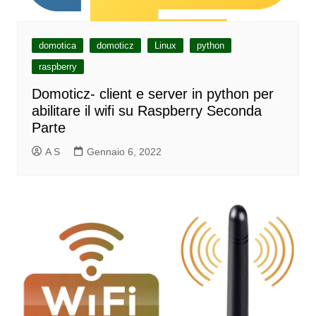
domotica
domoticz
Linux
python
raspberry
Domoticz- client e server in python per
abilitare il wifi su Raspberry Seconda
Parte
A S
Gennaio 6, 2022