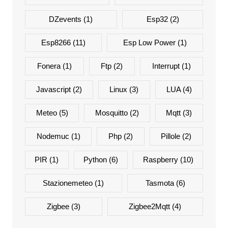
DZevents
(1)
Esp32
(2)
Esp8266
(11)
Esp Low Power
(1)
Fonera
(1)
Ftp
(2)
Interrupt
(1)
Javascript
(2)
Linux
(3)
LUA
(4)
Meteo
(5)
Mosquitto
(2)
Mqtt
(3)
Nodemuc
(1)
Php
(2)
Pillole
(2)
PIR
(1)
Python
(6)
Raspberry
(10)
Stazionemeteo
(1)
Tasmota
(6)
Zigbee
(3)
Zigbee2Mqtt
(4)