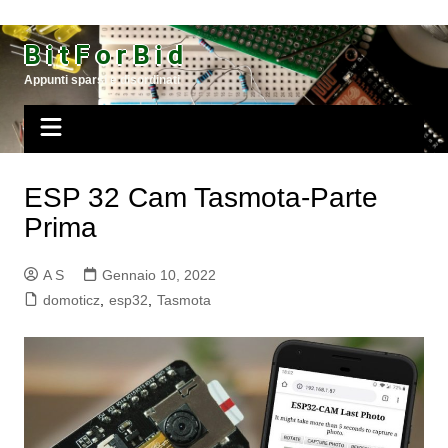
Salta
al
B i t F o r B i d
contenuto
Appunti sparsi e disordinati
ESP 32 Cam Tasmota-Parte
Prima
A S
Gennaio 10, 2022
domoticz
,
esp32
,
Tasmota