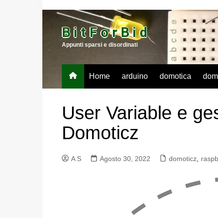
Salta
al
B i t F o r B i d
contenuto
Appunti sparsi e disordinati
Home
arduino
domotica
dom
User Variable e ge
Domoticz
A S
Agosto 30, 2022
domoticz
,
raspb