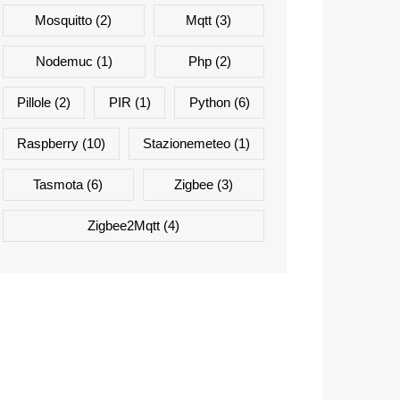
;]+)"
)
Mosquitto
(2)
Mqtt
(3)
Nodemuc
(1)
Php
(2)
Pillole
(2)
PIR
(1)
Python
(6)
oio'
])
;
#0##telegram'arriva al bot e non al canale
Raspberry
(10)
Stazionemeteo
(1)
Tasmota
(6)
Zigbee
(3)
Zigbee2Mqtt
(4)