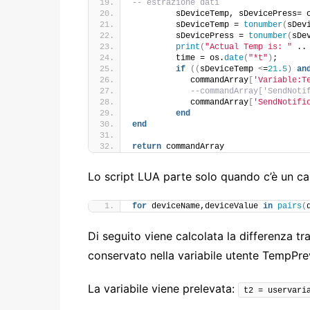
-- estrazione dati       
         sDeviceTemp, sDevicePress= 
         sDeviceTemp = 
tonumber
(
sDev
         sDevicePress = 
tonumber
(
sDe
print
(
"Actual Temp is: "
 ..
         time = os.
date
(
"*t"
)
;
if
((
sDeviceTemp 
<
=
21.5
)
an
            commandArray
[
'Variable:T
--commandArray['SendNoti
            commandArray
[
'SendNotifi
end
end
return
 commandArray
Lo script LUA parte solo quando c’è un c
for
 deviceName,deviceValue 
in
pairs
(
Di seguito viene calcolata la differenza tra
conservato nella variabile utente TempPre
La variabile viene prelevata:
t2 = uservari