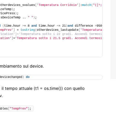
otherdevices_svalues
[
'Temperatura Corridoio'
]
:
match
(
"([^;]+);([^
iceTemp
)
;
vicePress
)
;
 sDeviceTemp .. 
" "
)
;
d
(
time.hour 
>
= 8 
and
 time.hour 
<
= 21
)
and
 difference 
>
9500
)
then
empPrev'
]
 = 
tostring
(
otherdevices_lastupdate
[
'Temperatura Corrid
fication']='Temperatura sotto i 22 gradi. Accendi termosifoni!##
cation'
]
=
'Temperatura sotto i 21.5 gradi. Accendi termosifoni!'
ambiamento sul device.
devicechanged
)
do
 il tempo attuale (t1 = os.time()) con quello
v.
ables
[
"TempPrev"
]
;