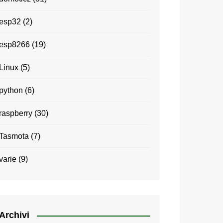
esp32
(2)
esp8266
(19)
Linux
(5)
python
(6)
raspberry
(30)
Tasmota
(7)
varie
(9)
Archivi