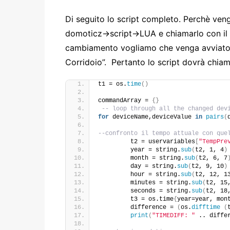
Di seguito lo script completo. Perchè veng
domoticz->script->LUA e chiamarlo con il
cambiamento vogliamo che venga avviato. 
Corridoio”. Pertanto lo script dovrà chiam
t1 = os.
time
()
commandArray = 
{}
-- loop through all the changed dev
for
 deviceName,deviceValue 
in
pairs
(
--confronto il tempo attuale con que
         t2 = uservariables
[
"TempPre
         year = string.
sub
(
t2, 1, 4
)
         month = string.
sub
(
t2, 6, 7
         day = string.
sub
(
t2, 9, 10
)
         hour = string.
sub
(
t2, 12, 1
         minutes = string.
sub
(
t2, 15
         seconds = string.
sub
(
t2, 18
         t3 = os.time
{
year=year, mon
         difference = 
(
os.
difftime
(
print
(
"TIMEDIFF: "
 .. diffe