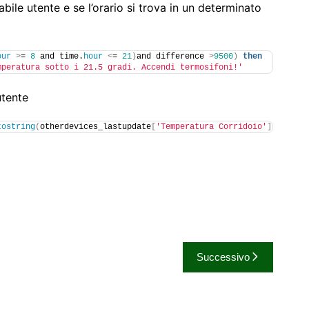
bile utente e se l’orario si trova in un determinato
our
>
= 
8
 and time.
hour
<
= 
21
)
and difference 
>
9500
)
then
mperatura sotto i 21.5 gradi. Accendi termosifoni!'
utente
tostring
(
otherdevices_lastupdate
[
'Temperatura Corridoio'
])
;
Successivo