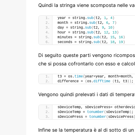
Quindi la stringa viene scomposta nelle var
year = string.
sub
(
t2, 
1
, 
4
)
month = string.
sub
(
t2, 
6
, 
7
)
day = string.
sub
(
t2, 
9
, 
10
)
hour = string.
sub
(
t2, 
12
, 
13
)
minutes = string.
sub
(
t2, 
15
, 
16
)
seconds = string.
sub
(
t2, 
18
, 
19
)
Di seguito queste parti vengono ricompos
che si possa cofrontarlo con esso e calcol
t3 = os.
time
{
year=year, month=month,
difference = 
(
os.
difftime
(
t1, t3
))
;
Vengono quindi prelevati i dati di tempera
sDeviceTemp, sDevicePress= otherdevi
sDeviceTemp = 
tonumber
(
sDeviceTemp
)
;
sDevicePress = 
tonumber
(
sDevicePress
Infine se la temperatura è al di sotto di un