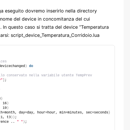
a eseguito dovremo inserirlo nella directory
 nome del device in concomitanza del cui
In questo caso si tratta del device “Temperatura
arsi: script_device_Temperatura_Corridoio.lua
ices
devicechanged
)
do
llo conservato nella variabile utente TempPrev
v"
]
;
)
3
)
, 16
)
, 19
)
th=month, day=day, hour=hour, min=minutes, sec=seconds
}
t1, t3
))
;
rence .. 
" "
)
;         