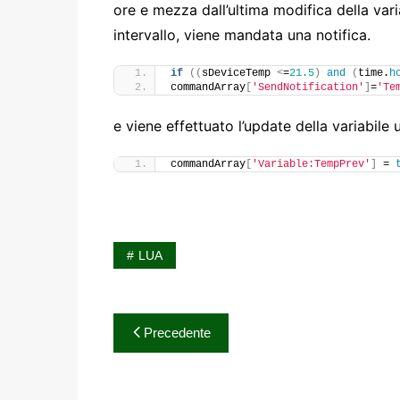
ore e mezza dall’ultima modifica della varia
intervallo, viene mandata una notifica.
if
((
sDeviceTemp 
<
=
21.5
)
and
(
time.
h
commandArray
[
'SendNotification'
]
=
'Te
e viene effettuato l’update della variabile 
commandArray
[
'Variable:TempPrev'
]
 = 
LUA
Navigazione
Precedente
articoli