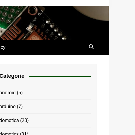
icy
Categorie
android
(5)
arduino
(7)
domotica
(23)
domoticz
(31)