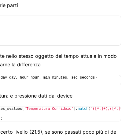
ie parti
te nello stesso oggetto del tempo attuale in modo
arne la differenza
 day=day, hour=hour, min=minutes, sec=seconds
}
tura e pressione dati dal device
ces_svalues
[
'Temperatura Corridoio'
]
:
match
(
"([^;]+);([^;]+)"
)
 
)
;
 certo livello (21.5), se sono passati poco più di de