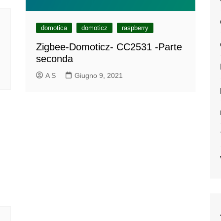
domotica
domoticz
raspberry
Zigbee-Domoticz- CC2531 -Parte
seconda
A S
Giugno 9, 2021