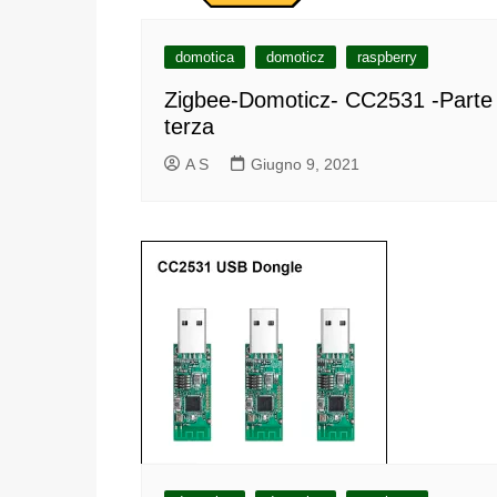
domotica
domoticz
raspberry
Zigbee-Domoticz- CC2531 -Parte
terza
A S
Giugno 9, 2021