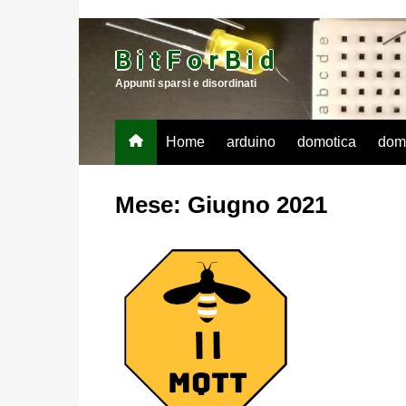
Salta
al
B i t F o r B i d
contenuto
Appunti sparsi e disordinati
Home
arduino
domotica
dom
Mese:
Giugno 2021