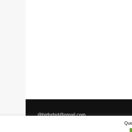
@
birforbid@gmail.com
Ques