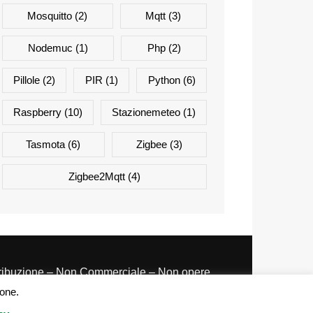
Mosquitto
(2)
Mqtt
(3)
Nodemuc
(1)
Php
(2)
Pillole
(2)
PIR
(1)
Python
(6)
Raspberry
(10)
Stazionemeteo
(1)
Tasmota
(6)
Zigbee
(3)
Zigbee2Mqtt
(4)
tribuzione – Non Commerciale – Non opere
ivate 3.0 Italia
ione.