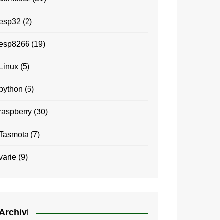
esp32
(2)
esp8266
(19)
Linux
(5)
python
(6)
raspberry
(30)
Tasmota
(7)
varie
(9)
Archivi