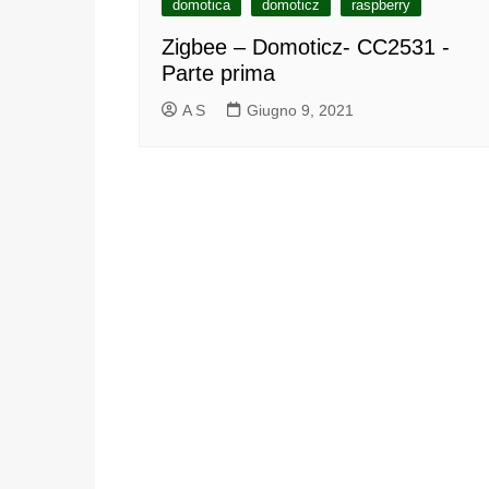
domotica
domoticz
raspberry
Zigbee – Domoticz- CC2531 -
Parte prima
A S
Giugno 9, 2021