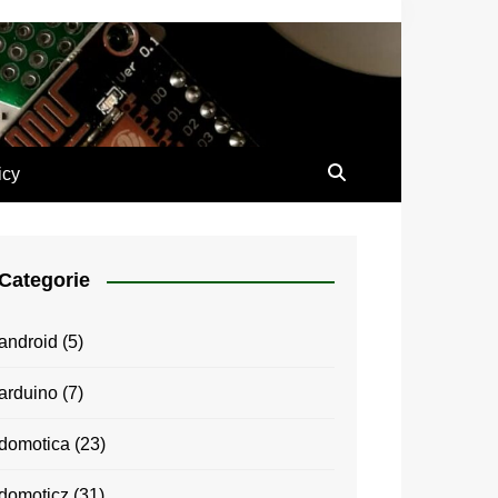
icy
Categorie
android
(5)
arduino
(7)
domotica
(23)
domoticz
(31)