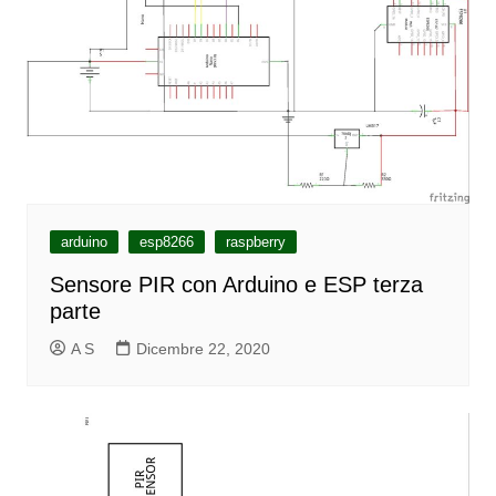
arduino
esp8266
raspberry
Sensore PIR con Arduino e ESP terza
parte
A S
Dicembre 22, 2020