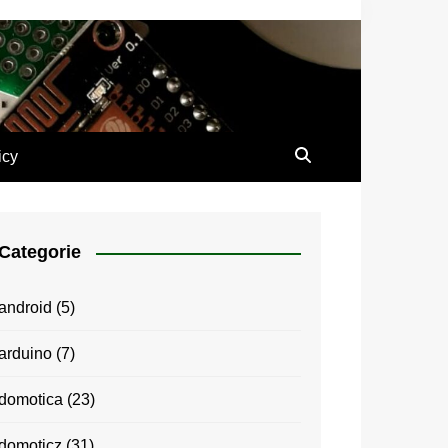
icy
Categorie
android
(5)
arduino
(7)
domotica
(23)
domoticz
(31)