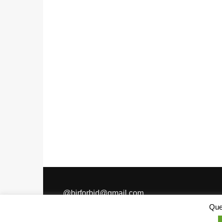
@
birforbid@gmail.com
Ques