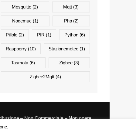
Mosquitto
(2)
Mqtt
(3)
Nodemuc
(1)
Php
(2)
Pillole
(2)
PIR
(1)
Python
(6)
Raspberry
(10)
Stazionemeteo
(1)
Tasmota
(6)
Zigbee
(3)
Zigbee2Mqtt
(4)
tribuzione – Non Commerciale – Non opere
ivate 3.0 Italia
ione.