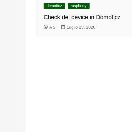
domoticz
raspberry
Check dei device in Domoticz
A S
Luglio 23, 2020