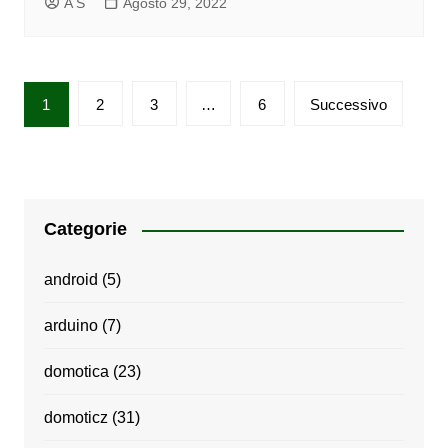
A S
Agosto 29, 2022
Paginazione
1
2
3
…
6
Successivo
degli
articoli
Categorie
android
(5)
arduino
(7)
domotica
(23)
domoticz
(31)