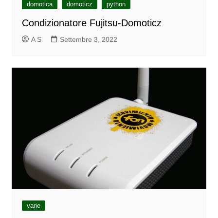
domotica
domoticz
python
Condizionatore Fujitsu-Domoticz
A S
Settembre 3, 2022
varie