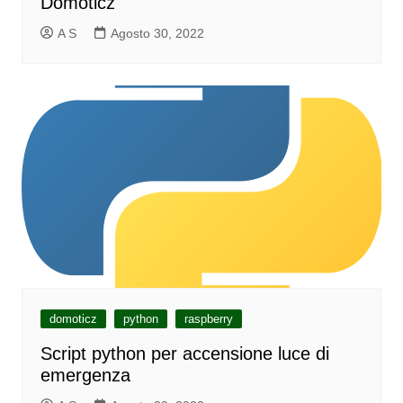
Domoticz
A S
Agosto 30, 2022
domoticz
python
raspberry
Script python per accensione luce di
emergenza